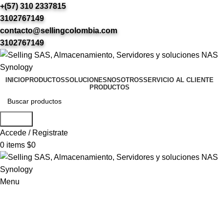
+(57) 310 2337815
3102767149
contacto@sellingcolombia.com
3102767149
INICIO
PRODUCTOS
SOLUCIONES
NOSOTROS
SERVICIO AL CLIENTE
PRODUCTOS
Search
Accede / Registrate
0
items
$
0
Menu