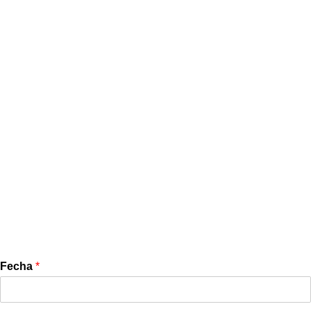
Servicio al Cliente
Fecha
*