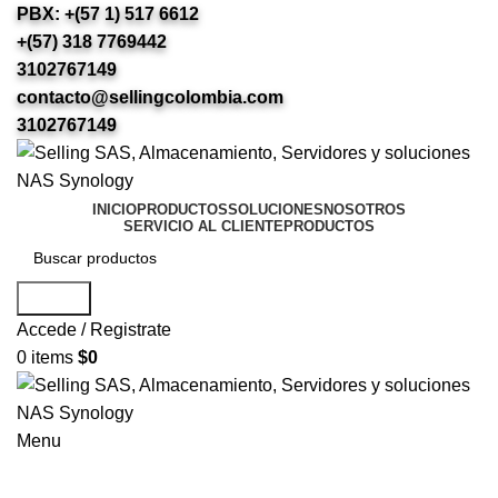
PBX: +(57 1) 517 6612
+(57) 318 7769442
3102767149
contacto@sellingcolombia.com
3102767149
INICIO
PRODUCTOS
SOLUCIONES
NOSOTROS
SERVICIO AL CLIENTE
PRODUCTOS
Search
Accede / Registrate
0
items
$
0
Menu