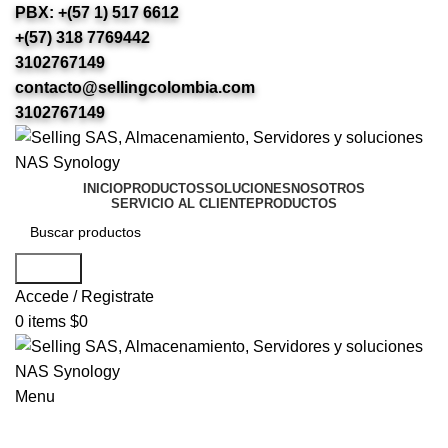
PBX: +(57 1) 517 6612
+(57) 318 7769442
3102767149
contacto@sellingcolombia.com
3102767149
INICIO
PRODUCTOS
SOLUCIONES
NOSOTROS
SERVICIO AL CLIENTE
PRODUCTOS
Search
Accede / Registrate
0
items
$
0
Menu