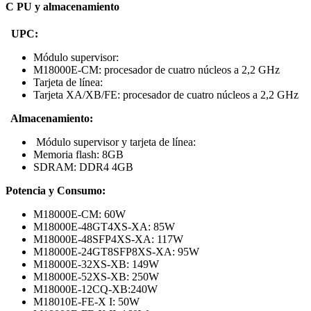
C PU y almacenamiento
UPC:
Módulo supervisor:
M18000E-CM: procesador de cuatro núcleos a 2,2 GHz
Tarjeta de línea:
Tarjeta XA/XB/FE: procesador de cuatro núcleos a 2,2 GHz
Almacenamiento:
Módulo supervisor y tarjeta de línea:
Memoria flash: 8GB
SDRAM: DDR4 4GB
Potencia y Consumo:
M18000E-CM: 60W
M18000E-48GT4XS-XA: 85W
M18000E-48SFP4XS-XA: 117W
M18000E-24GT8SFP8XS-XA: 95W
M18000E-32XS-XB: 149W
M18000E-52XS-XB: 250W
M18000E-12CQ-XB:240W
M18010E-FE-X I: 50W