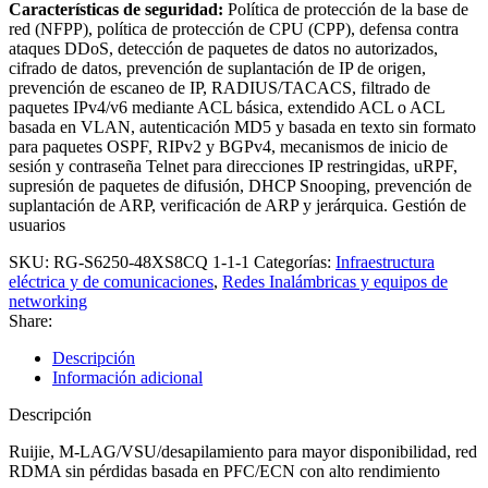
Características de seguridad:
Política de protección de la base de
red (NFPP), política de protección de CPU (CPP), defensa contra
ataques DDoS, detección de paquetes de datos no autorizados,
cifrado de datos, prevención de suplantación de IP de origen,
prevención de escaneo de IP, RADIUS/TACACS, filtrado de
paquetes IPv4/v6 mediante ACL básica, extendido ACL o ACL
basada en VLAN, autenticación MD5 y basada en texto sin formato
para paquetes OSPF, RIPv2 y BGPv4, mecanismos de inicio de
sesión y contraseña Telnet para direcciones IP restringidas, uRPF,
supresión de paquetes de difusión, DHCP Snooping, prevención de
suplantación de ARP, verificación de ARP y jerárquica. Gestión de
usuarios
SKU:
RG-S6250-48XS8CQ 1-1-1
Categorías:
Infraestructura
eléctrica y de comunicaciones
,
Redes Inalámbricas y equipos de
networking
Share:
Descripción
Información adicional
Descripción
Ruijie,
M-LAG/VSU/desapilamiento para mayor disponibilidad, red
RDMA sin pérdidas basada en PFC/ECN con alto rendimiento