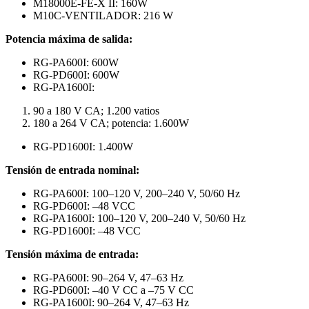
M18000E-FE-X II: 160W
M10C-VENTILADOR: 216 W
Potencia máxima de salida:
RG-PA600I: 600W
RG-PD600I: 600W
RG-PA1600I:
90 a 180 V CA; 1.200 vatios
180 a 264 V CA; potencia: 1.600W
RG-PD1600I: 1.400W
Tensión de entrada nominal:
RG-PA600I: 100–120 V, 200–240 V, 50/60 Hz
RG-PD600I: –48 VCC
RG-PA1600I: 100–120 V, 200–240 V, 50/60 Hz
RG-PD1600I: –48 VCC
Tensión máxima de entrada:
RG-PA600I: 90–264 V, 47–63 Hz
RG-PD600I: –40 V CC a –75 V CC
RG-PA1600I: 90–264 V, 47–63 Hz