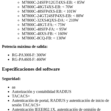
M7800C-24SFP/12GT4XS-EB: < 85W
M7800C-48GT4XS-EB: < 70W
M7800C-48SFP4XS-EB: < 101W
M7800C-24GT24SFP4XS-EB: < 88W
M7800C-32XS4QXS-DA: < 210W
M7800C-48GT-FA: < 75W
M7800C-48SFP-FA: < 95W
M7800C-48XS-FB: < 160W
M7800C-8CQ-FB: < 130W
Potencia máxima de salida:
RG-PA300I-F: 300W
RG-PA460I-F: 460W
Especificaciones del
software
Seguridad:
aa
Autorización y contabilidad RADIUS
TACACS+
Autenticación de portal, RADIUS y autenticación de inicio de
sesión TACACS+
Autenticación IEEE802.1X, autenticación de omisión de