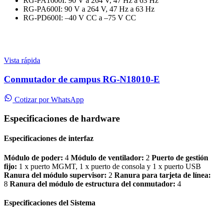
RG-PA1600I: 90 V a 264 V, 47 Hz a 63 Hz
RG-PA600I: 90 V a 264 V, 47 Hz a 63 Hz
RG-PD600I: –40 V CC a –75 V CC
Vista rápida
Conmutador de campus RG-N18010-E
Cotizar por WhatsApp
Especificaciones de
hardware
Especificaciones de interfaz
Módulo de poder:
4
Módulo de ventilador:
2
Puerto de gestión
fijo:
1 x puerto MGMT, 1 x puerto de consola y 1 x puerto USB
Ranura del módulo supervisor:
2
Ranura para tarjeta de línea:
8
Ranura del módulo de estructura del conmutador:
4
Especificaciones del Sistema