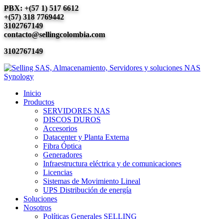
PBX: +(57 1) 517 6612
+(57) 318 7769442
3102767149
contacto@sellingcolombia.com
3102767149
Inicio
Productos
SERVIDORES NAS
DISCOS DUROS
Accesorios
Datacenter y Planta Externa
Fibra Óptica
Generadores
Infraestructura eléctrica y de comunicaciones
Licencias
Sistemas de Movimiento Lineal
UPS Distribución de energía
Soluciones
Nosotros
Políticas Generales SELLING