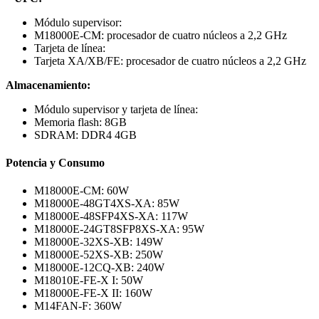
Módulo supervisor:
M18000E-CM: procesador de cuatro núcleos a 2,2 GHz
Tarjeta de línea:
Tarjeta XA/XB/FE: procesador de cuatro núcleos a 2,2 GHz
Almacenamiento:
Módulo supervisor y tarjeta de línea:
Memoria flash: 8GB
SDRAM: DDR4 4GB
Potencia y Consumo
M18000E-CM: 60W
M18000E-48GT4XS-XA: 85W
M18000E-48SFP4XS-XA: 117W
M18000E-24GT8SFP8XS-XA: 95W
M18000E-32XS-XB: 149W
M18000E-52XS-XB: 250W
M18000E-12CQ-XB: 240W
M18010E-FE-X I: 50W
M18000E-FE-X II: 160W
M14FAN-F: 360W