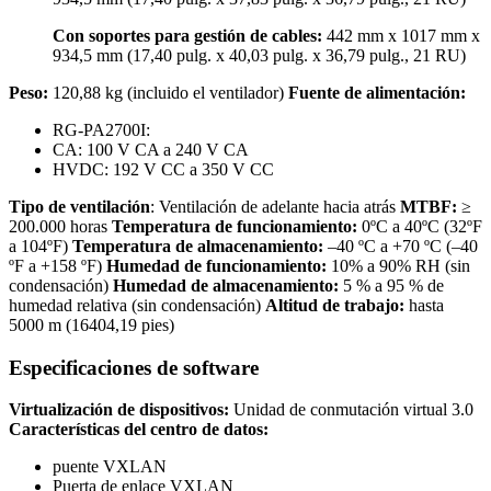
Con soportes para gestión de cables:
442 mm x 1017 mm x
934,5 mm (17,40 pulg. x 40,03 pulg. x 36,79 pulg., 21 RU)
Peso:
120,88 kg (incluido el ventilador)
Fuente de alimentación:
RG-PA2700I:
CA: 100 V CA a 240 V CA
HVDC: 192 V CC a 350 V CC
Tipo de ventilación
: Ventilación de adelante hacia atrás
MTBF:
≥
200.000 horas
Temperatura de funcionamiento:
0ºC a 40ºC (32ºF
a 104ºF)
Temperatura de almacenamiento:
–40 ºC a +70 ºC (–40
ºF a +158 ºF)
Humedad de funcionamiento:
10% a 90% RH (sin
condensación)
Humedad de almacenamiento:
5 % a 95 % de
humedad relativa (sin condensación)
Altitud de trabajo:
hasta
5000 m (16404,19 pies)
Especificaciones de software
Virtualización de dispositivos:
Unidad de conmutación virtual 3.0
Características del centro de datos:
puente VXLAN
Puerta de enlace VXLAN