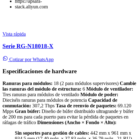
https://apsara-
stack.aliyun.com
Vista rápida
Serie RG-N18018-X
Cotizar por WhatsApp
Especificaciones de hardware
Ranuras para módulos:
18 (2 para módulos supervisores)
Cambie
las ranuras del módulo de estructura:
6
Módulo de ventilador:
Tres ranuras para módulos de ventilado
Módulo de poder:
Dieciséis ranuras para módulos de potencia
Capacidad de
conmutación:
307,2 Tbps
Tasa de reenvío de paquetes:
69.120
Mpps
Gran búfer:
Diseño de búfer distribuido ultragrande y búfer
de 200 ms para cada puerto para evitar la pérdida de paquetes en
ráfagas de tráfico
Dimensiones (Ancho × Fondo × Alto):
Sin soportes para gestión de cables:
442 mm x 961 mm x
934,5 mm (17,40 pulg. x 37,83 pulg. x 36,79 pulg., 21 RU)