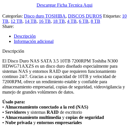
Descargue Ficha Tecnica Aqui
Categorías:
Disco duro TOSHIBA
,
DISCOS DUROS
Etiquetas:
10
TB
,
12 TB
,
14 TB
,
16 TB
,
18 TB
,
4 TB
,
6 TB
,
8 TB
Share:
Descripción
Información adicional
Descripción
El
Disco Duro NAS SATA 3.5 10TB 7200RPM Toshiba N300
HDWG71AXZS
es un disco duro diseñado especialmente para
sistemas NAS y entornos RAID que requieren funcionamiento
continuo 24/7. Gracias a su capacidad de 10TB y velocidad de
7200RPM, ofrece un rendimiento estable y confiable para
almacenamiento empresarial, copias de seguridad, videovigilancia y
manejo de grandes volúmenes de datos.
Úsalo para:
•
Almacenamiento conectado a la red (NAS)
•
Servidores
y sistemas
RAID
de escritorio
•
Almacenamiento multimedia
y
copias de seguridad
•
Nube privada
y
entornos empresariales