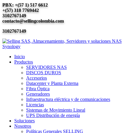
PBX: +(57 1) 517 6612
+(57) 318 7769442
3102767149
contacto@sellingcolombia.com
3102767149
Inicio
Productos
SERVIDORES NAS
DISCOS DUROS
Accesorios
Datacenter y Planta Externa
Fibra Óptica
Generadores
Infraestructura eléctrica y de comunicaciones
Licencias
Sistemas de Movimiento Lineal
UPS Distribución de energía
Soluciones
Nosotros
Políticas Generales SELLING