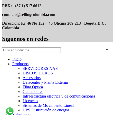
Tecnología CMR:
rendimiento estable en RAID y NAS
PBX: +(57 1) 517 6612
Optimizado para NAS Synology
y cargas multiusuario
Operación 24/7
para servidores y backup empresarial
contacto@sellingcolombia.com
MTBF:
1.2 millones de horas
Carga de trabajo:
180 TB/año
Dirección: Kr 46 No 152 – 46 Oficina 209-213 - Bogotá D.C,
Firmware actualizable desde DSM
Colombia
Síguenos en redes
Inicio
Productos
SERVIDORES NAS
DISCOS DUROS
Accesorios
Datacenter y Planta Externa
Fibra Óptica
Generadores
Infraestructura eléctrica y de comunicaciones
Licencias
Sistemas de Movimiento Lineal
UPS Distribución de energía
Soluciones