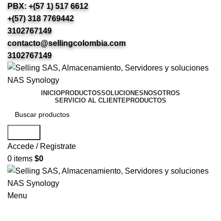
PBX: +(57 1) 517 6612
+(57) 318 7769442
3102767149
contacto@sellingcolombia.com
3102767149
INICIO
PRODUCTOS
SOLUCIONES
NOSOTROS
SERVICIO AL CLIENTE
PRODUCTOS
Search
Accede / Registrate
0
items
$
0
Menu