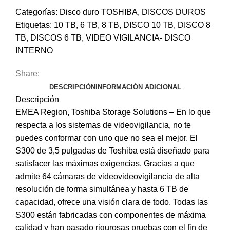
Categorías:
Disco duro TOSHIBA
,
DISCOS DUROS
Etiquetas:
10 TB
,
6 TB
,
8 TB
,
DISCO 10 TB
,
DISCO 8
TB
,
DISCOS 6 TB
,
VIDEO VIGILANCIA- DISCO
INTERNO
Share:
DESCRIPCIÓN
INFORMACIÓN ADICIONAL
Descripción
EMEA Region, Toshiba Storage Solutions – En lo que
respecta a los sistemas de videovigilancia, no te
puedes conformar con uno que no sea el mejor. El
S300 de 3,5 pulgadas de Toshiba está diseñado para
satisfacer las máximas exigencias. Gracias a que
admite 64 cámaras de videovideovigilancia de alta
resolución de forma simultánea y hasta 6 TB de
capacidad, ofrece una visión clara de todo. Todas las
S300 están fabricadas con componentes de máxima
calidad y han pasado rigurosas pruebas con el fin de