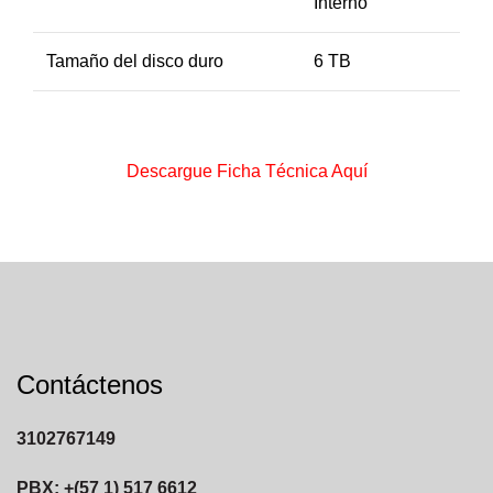
Interno
Tamaño del disco duro
6 TB
Descargue Ficha Técnica Aquí
Contáctenos
3102767149
PBX: +(57 1) 517 6612