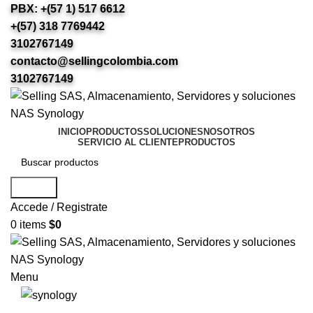
PBX: +(57 1) 517 6612
+(57) 318 7769442
3102767149
contacto@sellingcolombia.com
3102767149
INICIO
PRODUCTOS
SOLUCIONES
NOSOTROS
SERVICIO AL CLIENTE
PRODUCTOS
Search
Accede / Registrate
0
items
$
0
Menu