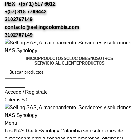
PBX: +(57 1) 517 6612
+(57) 318 7769442
3102767149
contacto@sellingcolombia.com
3102767149
INICIO
PRODUCTOS
SOLUCIONES
NOSOTROS
SERVICIO AL CLIENTE
PRODUCTOS
Search
Accede / Registrate
0
items
$
0
Menu
Los NAS Rack Synology Colombia son soluciones de
almacenamiento diseñadas para empresas, oficinas y