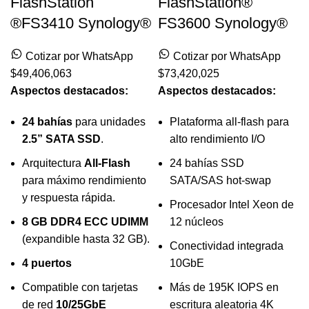
FlashStation
FlashStation®
®FS3410 Synology®
FS3600 Synology®
Cotizar por WhatsApp
Cotizar por WhatsApp
$
49,406,063
$
73,420,025
Aspectos destacados:
Aspectos destacados:
24 bahías
para unidades
Plataforma all-flash para
2.5” SATA SSD
.
alto rendimiento I/O
Arquitectura
All-Flash
24 bahías SSD
para máximo rendimiento
SATA/SAS hot-swap
y respuesta rápida.
Procesador Intel Xeon de
8 GB DDR4 ECC UDIMM
12 núcleos
(expandible hasta 32 GB).
Conectividad integrada
4 puertos
10GbE
Compatible con tarjetas
Más de 195K IOPS en
de red
10/25GbE
escritura aleatoria 4K