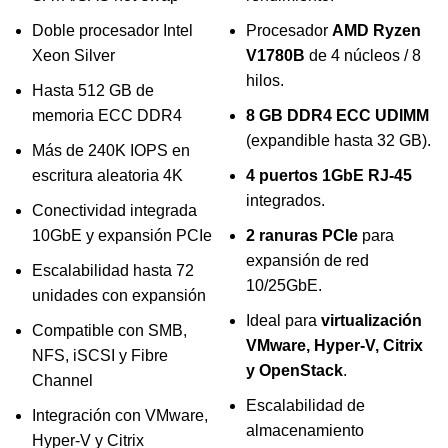
Doble procesador Intel
Procesador
AMD Ryzen
Xeon Silver
V1780B
de 4 núcleos / 8
hilos.
Hasta 512 GB de
memoria ECC DDR4
8 GB DDR4 ECC UDIMM
(expandible hasta 32 GB).
Más de 240K IOPS en
escritura aleatoria 4K
4 puertos 1GbE RJ-45
integrados.
Conectividad integrada
10GbE y expansión PCIe
2 ranuras PCIe
para
expansión de red
Escalabilidad hasta 72
10/25GbE.
unidades con expansión
Ideal para
virtualización
Compatible con SMB,
VMware, Hyper-V, Citrix
NFS, iSCSI y Fibre
y OpenStack
.
Channel
Escalabilidad de
Integración con VMware,
almacenamiento
Hyper-V y Citrix