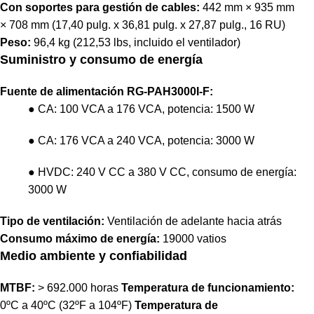
Con soportes para gestión de cables:
442 mm × 935 mm
× 708 mm (17,40 pulg. x 36,81 pulg. x 27,87 pulg., 16 RU)
Peso:
96,4 kg (212,53 lbs, incluido el ventilador)
Suministro y consumo de energía
Fuente de alimentación
RG-PAH3000I-F:
● CA: 100 VCA a 176 VCA, potencia: 1500 W
● CA: 176 VCA a 240 VCA, potencia: 3000 W
● HVDC: 240 V CC a 380 V CC, consumo de energía:
3000 W
Tipo de ventilación:
Ventilación de adelante hacia atrás
Consumo máximo de energía:
19000 vatios
Medio ambiente y confiabilidad
MTBF:
> 692.000 horas
Temperatura de funcionamiento:
0ºC a 40ºC (32ºF a 104ºF)
Temperatura de