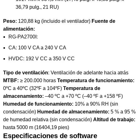
36,79 pulg., 21 RU)
Peso:
120,88 kg (incluido el ventilador)
Fuente de
alimentación:
RG-PA2700I:
CA: 100 V CA a 240 V CA
HVDC: 192 V CC a 350 V CC
Tipo de ventilación
: Ventilación de adelante hacia atrás
MTBF:
≥ 200.000 horas
Temperatura de funcionamiento:
0ºC a 40ºC (32ºF a 104ºF)
Temperatura de
almacenamiento:
–40 ºC a +70 ºC (–40 ºF a +158 ºF)
Humedad de funcionamiento:
10% a 90% RH (sin
condensación)
Humedad de almacenamiento:
5 % a 95 %
de humedad relativa (sin condensación)
Altitud de trabajo:
hasta 5000 m (16404,19 pies)
Especificaciones de software