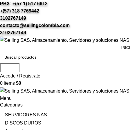
PBX: +(57 1) 517 6612
+(57) 318 7769442
3102767149
contacto@sellingcolombia.com
3102767149
INIC
Search
Accede / Registrate
0
items
$
0
Menu
Categorías
SERVIDORES NAS
DISCOS DUROS