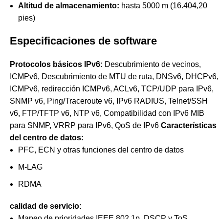
Altitud de almacenamiento:
hasta 5000 m (16.404,20
pies)
Especificaciones de software
Protocolos básicos IPv6:
Descubrimiento de vecinos,
ICMPv6, Descubrimiento de MTU de ruta, DNSv6, DHCPv6,
ICMPv6, redirección ICMPv6, ACLv6, TCP/UDP para IPv6,
SNMP v6, Ping/Traceroute v6, IPv6 RADIUS, Telnet/SSH
v6, FTP/TFTP v6, NTP v6, Compatibilidad con IPv6 MIB
para SNMP, VRRP para IPv6, QoS de IPv6
Características
del centro de datos:
PFC, ECN y otras funciones del centro de datos
M-LAG
RDMA
calidad de servicio:
Mapeo de prioridades IEEE 802.1p, DSCP y ToS