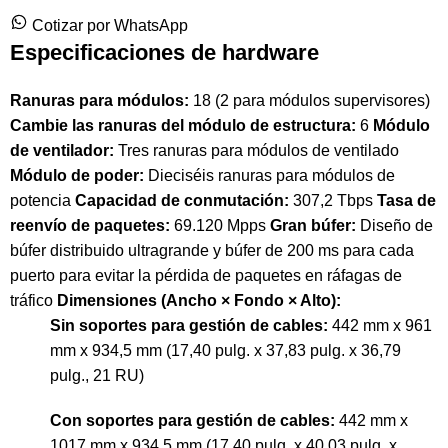
Cotizar por WhatsApp
Especificaciones de hardware
Ranuras para módulos:
18 (2 para módulos supervisores)
Cambie las ranuras del módulo de estructura:
6
Módulo
de ventilador:
Tres ranuras para módulos de ventilado
Módulo de poder:
Dieciséis ranuras para módulos de
potencia
Capacidad de conmutación:
307,2 Tbps
Tasa de
reenvío de paquetes:
69.120 Mpps
Gran búfer:
Diseño de
búfer distribuido ultragrande y búfer de 200 ms para cada
puerto para evitar la pérdida de paquetes en ráfagas de
tráfico
Dimensiones (Ancho × Fondo × Alto):
Sin soportes para gestión de cables:
442 mm x 961
mm x 934,5 mm (17,40 pulg. x 37,83 pulg. x 36,79
pulg., 21 RU)
Con soportes para gestión de cables:
442 mm x
1017 mm x 934,5 mm (17,40 pulg. x 40,03 pulg. x