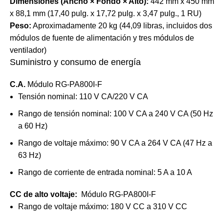
Dimensiones (Ancho × Fondo × Alto):
442 mm x 450 mm
x 88,1 mm (17,40 pulg. x 17,72 pulg. x 3,47 pulg., 1 RU)
Peso:
Aproximadamente 20 kg (44,09 libras, incluidos dos
módulos de fuente de alimentación y tres módulos de
ventilador)
Suministro y consumo de energía
C.A.
Módulo RG-PA800I-F
Tensión nominal: 110 V CA/220 V CA
Rango de tensión nominal: 100 V CA a 240 V CA (50 Hz
a 60 Hz)
Rango de voltaje máximo: 90 V CA a 264 V CA (47 Hz a
63 Hz)
Rango de corriente de entrada nominal: 5 A a 10 A
CC de alto voltaje:
Módulo RG-PA800I-F
Rango de voltaje máximo: 180 V CC a 310 V CC