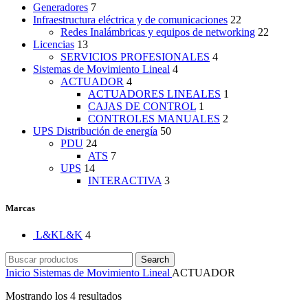
Generadores
7
Infraestructura eléctrica y de comunicaciones
22
Redes Inalámbricas y equipos de networking
22
Licencias
13
SERVICIOS PROFESIONALES
4
Sistemas de Movimiento Lineal
4
ACTUADOR
4
ACTUADORES LINEALES
1
CAJAS DE CONTROL
1
CONTROLES MANUALES
2
UPS Distribución de energía
50
PDU
24
ATS
7
UPS
14
INTERACTIVA
3
Marcas
L&K
L&K
4
Search
Inicio
Sistemas de Movimiento Lineal
ACTUADOR
Mostrando los 4 resultados